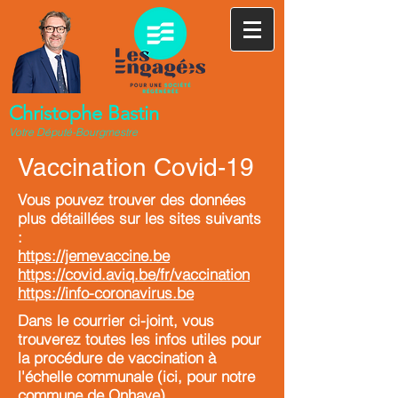
Christophe Bastin
Votre Député-Bourgmestre
Vaccination Covid-19
Vous pouvez trouver des données
plus détaillées sur les sites suivants
:
https://jemevaccine.be
https://covid.aviq.be/fr/vaccination
https://info-coronavirus.be
Dans le courrier ci-joint, vous
trouverez toutes les infos utiles pour
la procédure de vaccination à
l'échelle communale (ici, pour notre
commune de Onhaye).